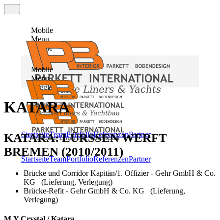
Mobile
Menu
Toggle
Mobile
Menu
Toggle
KATARA
Startseite
Team
Portfolio
Referenzen
Partner
KATARA: LÜRSSEN WERFT
BREMEN (2010/2011)
Startseite
Team
Portfolio
Referenzen
Partner
Brücke und Corridor Kapitän/1. Offizier - Gehr GmbH & Co.
KG (Lieferung, Verlegung)
Brücke-Refit - Gehr GmbH & Co. KG (Lieferung,
Verlegung)
M.Y.Crystal / Katara